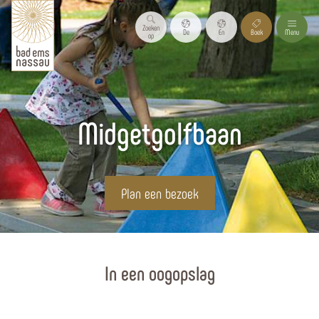
Zoeken
De
En
Boek
Menu
op
Midgetgolfbaan
Plan een bezoek
Homepagina
In een oogopslag