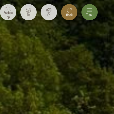
Zoeken
De
En
Boek
Menu
op