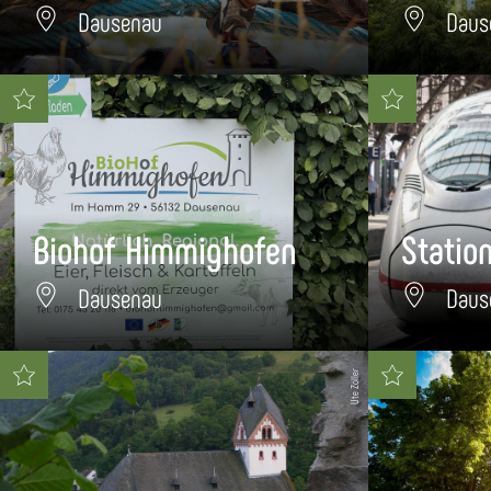
Dausenau
Daus
Biohof Himmighofen
Statio
Dausenau
Daus
Ute Zöller