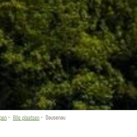
rpen
Alle plaatsen
Dausenau