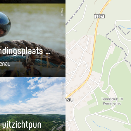
Pixabay
Bootlandingsplaats Dausenau
enau
LTV - Paaru Blofield
 uitzichtpun