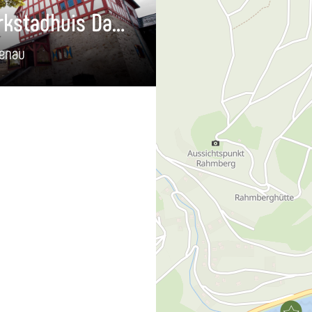
Vakwerkstadhuis Dausenau
enau