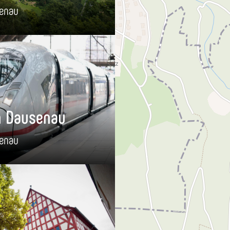
enau
Pixabay
n Dausenau
enau