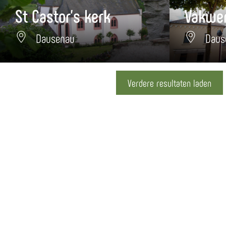
St Castor's kerk
Dausenau
Daus
Verdere resultaten laden