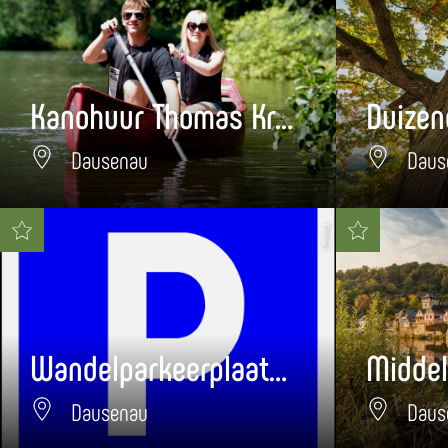
Kanohuur Thomas Kreutz
Duizen
Dausenau
Daus
Pixabay
Wandelparkeerplaats Dausenau
Dausenau
Daus