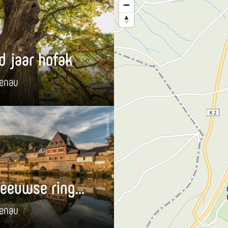
d jaar hofak
enau
Dominik Ketz
Middeleeuwse ringmuur Dausenau
enau