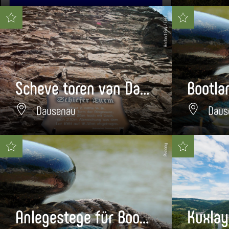
Herbert Piel / TBEN
Scheve toren van Dausenau
Dausenau
Daus
Pixabay
Anlegestege für Boote und Schiffe Hotel Lahnhof Dausenau
Kuxlay